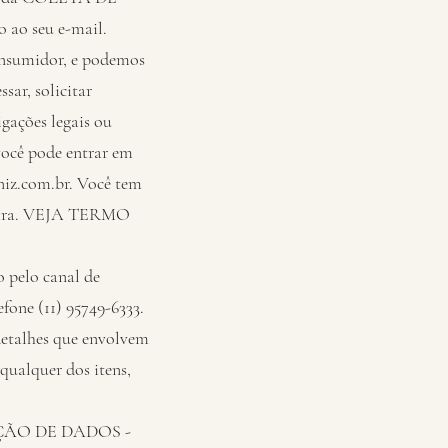
ao seu e-mail.
onsumidor, e podemos
sar, solicitar
gações legais ou
você pode entrar em
niz.com.br. Você tem
ileira. VEJA TERMO
o pelo canal de
ne (11) 95749-6333.
detalhes que envolvem
qualquer dos itens,
ÃO DE DADOS -