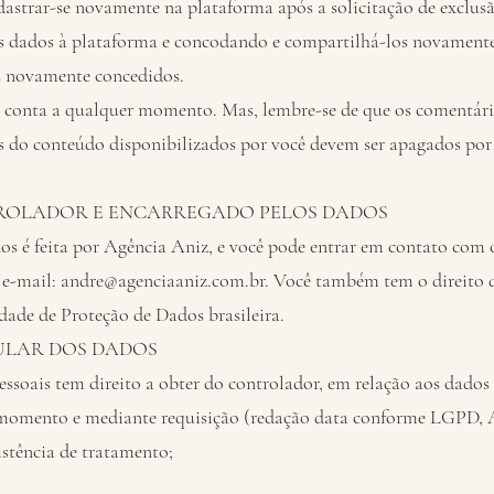
astrar-se novamente na plataforma após a solicitação de exclus
s dados à plataforma e concodando e compartilhá-los novament
s novamente concedidos.
a conta a qualquer momento. Mas, lembre-se de que os comentári
s do conteúdo disponibilizados por você devem ser apagados por 
ROLADOR E ENCARREGADO PELOS DADOS
os é feita por Agência Aniz, e você pode entrar em contato com
 e-mail:
andre@agenciaaniz.com.br
. Você também tem o direito 
dade de Proteção de Dados brasileira.
TULAR DOS DADOS
essoais tem direito a obter do controlador, em relação aos dados 
 momento e mediante requisição (redação data conforme LGPD, A
istência de tratamento;