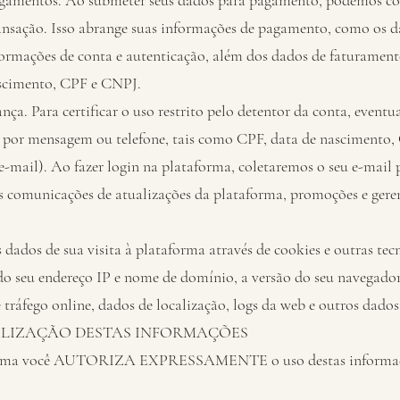
gamentos. Ao submeter seus dados para pagamento, podemos co
ansação. Isso abrange suas informações de pagamento, como os d
formações de conta e autenticação, além dos dados de faturament
ascimento, CPF e CNPJ.
nça. Para certificar o uso restrito pelo detentor da conta, event
s por mensagem ou telefone, tais como CPF, data de nascimento
e-mail). Ao fazer login na plataforma, coletaremos o seu e-mail p
as comunicações de atualizações da plataforma, promoções e ger
dados de sua visita à plataforma através de cookies e outras tec
do seu endereço IP e nome de domínio, a versão do seu navegador
 tráfego online, dados de localização, logs da web e outros dado
TILIZAÇÃO DESTAS INFORMAÇÕES
forma você AUTORIZA EXPRESSAMENTE o uso destas informaçõe