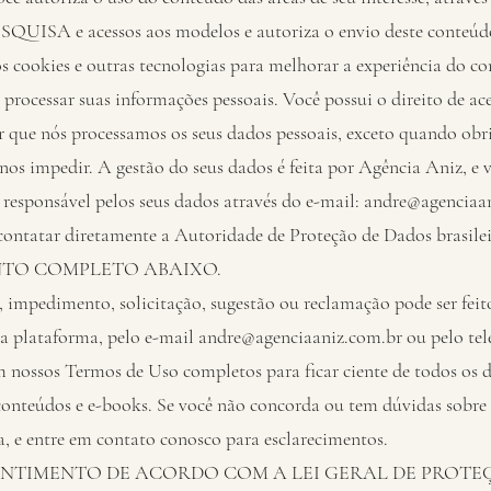
SA e acessos aos modelos e autoriza o envio deste conteúdo 
 cookies e outras tecnologias para melhorar a experiência do c
processar suas informações pessoais. Você possui o direito de aces
 que nós processamos os seus dados pessoais, exceto quando obri
nos impedir. A gestão do seus dados é feita por Agência Aniz, e 
 responsável pelos seus dados através do e-mail: andre@agenciaa
 contatar diretamente a Autoridade de Proteção de Dados bras
TO COMPLETO ABAIXO.
 impedimento, solicitação, sugestão ou reclamação pode ser feit
aforma, pelo e-mail andre@agenciaaniz.com.br ou pelo telefo
m nossos Termos de Uso completos para ficar ciente de todos os 
conteúdos e e-books. Se você não concorda ou tem dúvidas sobre 
a, e entre em contato conosco para esclarecimentos.
NTIMENTO DE ACORDO COM A LEI GERAL DE PROTEÇ