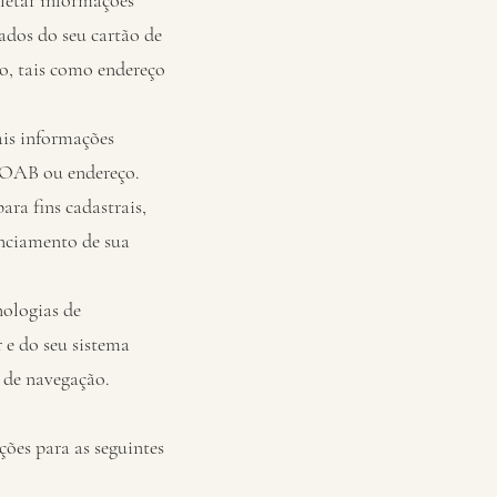
letar informações
ados do seu cartão de
o, tais como endereço
uais informações
, OAB ou endereço.
ara fins cadastrais,
enciamento de sua
nologias de
 e do seu sistema
s de navegação.
s para as seguintes