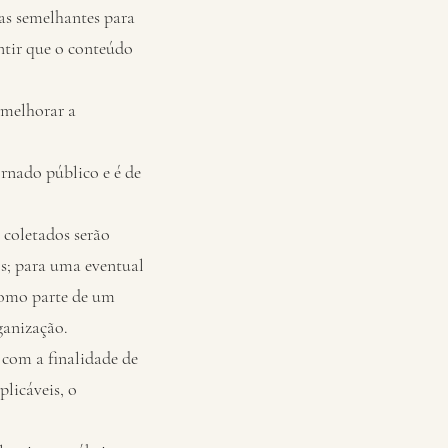
as semelhantes para
antir que o conteúdo
 melhorar a
rnado público e é de
 coletados serão
os; para uma eventual
 como parte de um
ganização.
 com a finalidade de
plicáveis, o