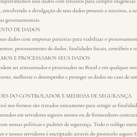
mpartilhamos seus dados com terceiros para cumprir exigências l
s, envolvendo a divulgação de seus dados pessoais a terceiros, a u
ias governamentais.
NTO DE DADOS
us dados com empresas parceiras para viabilizar o processament
ntos, processamento de dados, finalidades fiscais, contábeis e tr
MOS E PROCESSAMOS SEUS DADOS
odem ser armazenados e processados no Brasil e em qualquer out
emente, melhorar o desempenho e proteger os dados no caso de um
DES DO CONTROLADOR E MEDIDAS DE SEGURANÇA
cê nos fornece são tratados unicamente para atingir as finalidad
enados em servidores seguros nossos ou de fornecedores contrata
com nossas políticas e padrões de segurança. Todo o tráfego entre
r e nossos servidores é encriptado através do protocolo seguro 