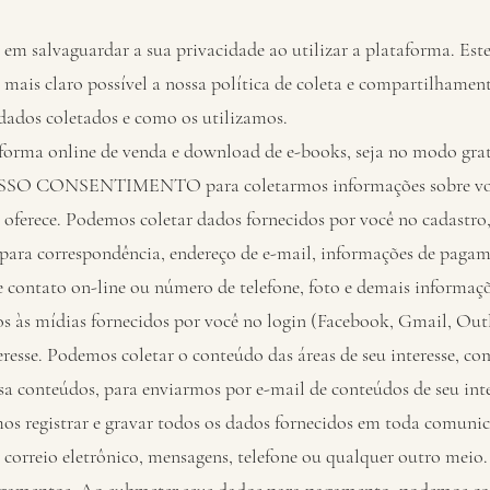
m salvaguardar a sua privacidade ao utilizar a plataforma. Est
o mais claro possível a nossa política de coleta e compartilhamen
dados coletados e como os utilizamos.
aforma online de venda e download de e-books, seja no modo gra
ESSO CONSENTIMENTO para coletarmos informações sobre voc
 oferece. Podemos coletar dados fornecidos por você no cadastro
para correspondência, endereço de e-mail, informações de pagam
 contato on-line ou número de telefone, foto e demais informaç
s às mídias fornecidos por você no login (Facebook, Gmail, Outlo
resse. Podemos coletar o conteúdo das áreas de seu interesse, c
a conteúdos, para enviarmos por e-mail de conteúdos de seu inte
 registrar e gravar todos os dados fornecidos em toda comuni
r correio eletrônico, mensagens, telefone ou qualquer outro meio.