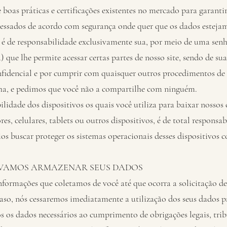
as práticas e certificações existentes no mercado para garanti
essados de acordo com segurança onde quer que os dados estejam
l é de responsabilidade exclusivamente sua, por meio de uma sen
) que lhe permite acessar certas partes de nosso site, sendo de su
nfidencial e por cumprir com quaisquer outros procedimentos de
nha, e pedimos que você não a compartilhe com ninguém.
ilidade dos dispositivos os quais você utiliza para baixar nossos
s, celulares, tablets ou outros dispositivos, é de total responsa
os buscar proteger os sistemas operacionais desses dispositivos 
VAMOS ARMAZENAR SEUS DADOS
ormações que coletamos de você até que ocorra a solicitação de 
caso, nós cessaremos imediatamente a utilização dos seus dados pa
s dados necessários ao cumprimento de obrigações legais, tribu