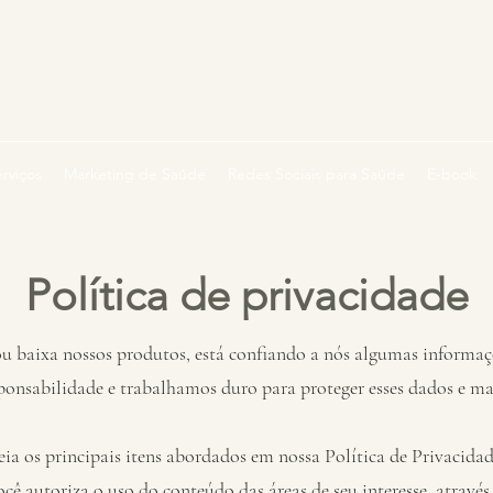
rviços
Marketing de Saúde
Redes Sociais para Saúde
E-book
Política de privacidade
u baixa nossos produtos, está confiando a nós algumas informa
ponsabilidade e trabalhamos duro para proteger esses dados e ma
leia os principais itens abordados em nossa Política de Privacidad
cê autoriza o uso do conteúdo das áreas de seu interesse, atr