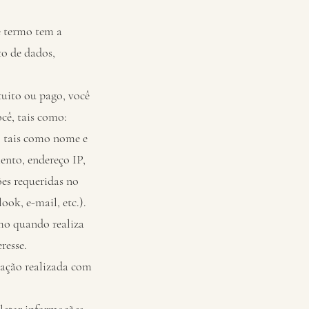
e termo tem a
to de dados,
tuito ou pago, você
ê, tais como:
, tais como nome e
ento, endereço IP,
ões requeridas no
ok, e-mail, etc.).
omo quando realiza
resse.
cação realizada com