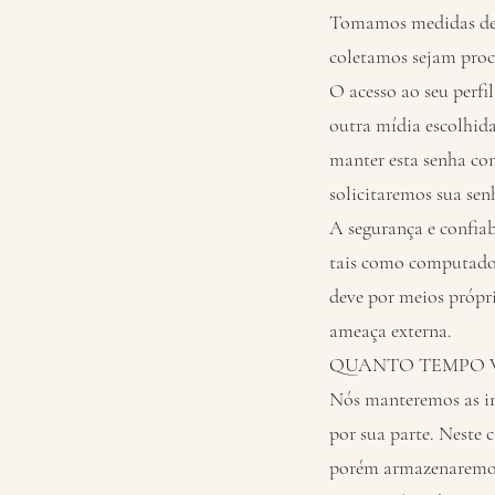
Tomamos medidas de bo
coletamos sejam proc
O acesso ao seu perfi
outra mídia escolhida
manter esta senha co
solicitaremos sua se
A segurança e confiab
tais como computadore
deve por meios própri
ameaça externa.
QUANTO TEMPO 
Nós manteremos as inf
por sua parte. Neste 
porém armazenaremos o