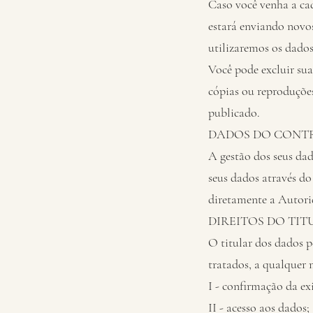
Caso você venha a cad
estará enviando novo
utilizaremos os dado
Você pode excluir su
cópias ou reproduçõe
publicado.
DADOS DO CONT
A gestão dos seus dad
seus dados através do
diretamente a Autori
DIREITOS DO TI
O titular dos dados p
tratados, a qualquer
I - confirmação da ex
II - acesso aos dados;