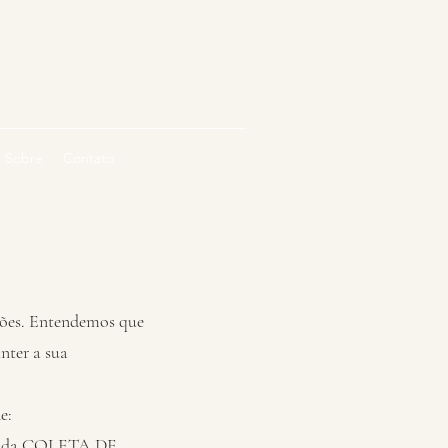
Sobre
Contato
ções. Entendemos que
nter a sua
e:
avés da COLETA DE