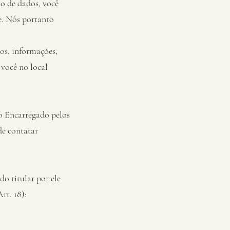
ão de dados, você
e. Nós portanto
os, informações,
você no local
 o Encarregado pelos
de contatar
do titular por ele
rt. 18):