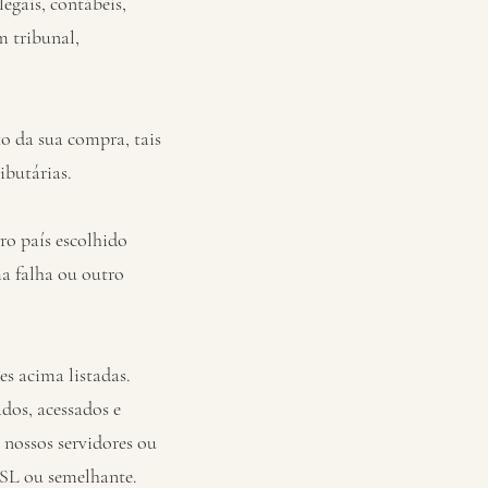
egais, contábeis,
m tribunal,
o da sua compra, tais
ibutárias.
ro país escolhido
a falha ou outro
es acima listadas.
dos, acessados e
 nossos servidores ou
SSL ou semelhante.