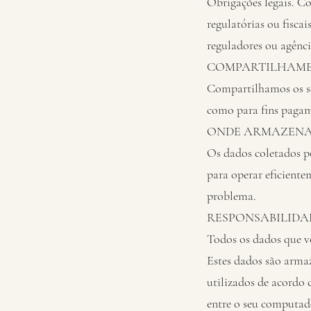
Obrigações legais. Co
regulatórias ou fiscai
reguladores ou agênc
COMPARTILHAME
Compartilhamos os se
como para fins pagame
ONDE ARMAZENA
Os dados coletados p
para operar eficient
problema.
RESPONSABILIDA
Todos os dados que vo
Estes dados são armaz
utilizados de acordo 
entre o seu computado