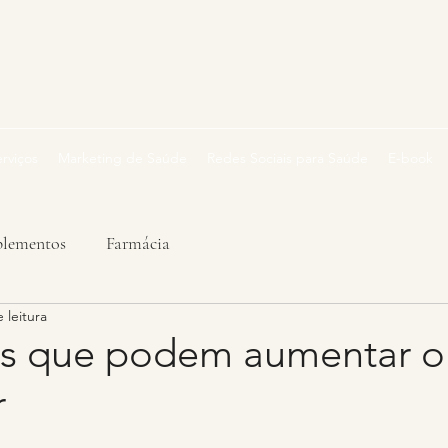
rviços
Marketing de Saúde
Redes Sociais para Saúde
E-book
plementos
Farmácia
 leitura
os que podem aumentar o 
r