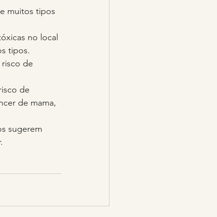
de muitos tipos 
óxicas no local 
s tipos.
 risco de 
risco de 
âncer de mama, 
dos sugerem 
.