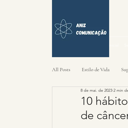
Página inicial
Se
All Posts
Estilo de Vida
Su
8 de mai. de 2023
2 min de
10 hábit
de cânce