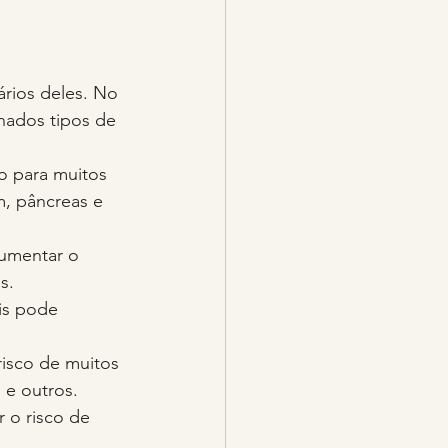
ários deles. No 
nados tipos de 
o para muitos 
m, pâncreas e 
umentar o 
s.
is pode 
isco de muitos 
 e outros.
 o risco de 