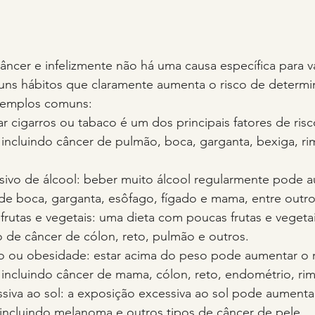
âncer e infelizmente não há uma causa específica para v
guns hábitos que claramente aumenta o risco de determi
exemplos comuns:
 cigarros ou tabaco é um dos principais fatores de risc
 incluindo câncer de pulmão, boca, garganta, bexiga, ri
vo de álcool: beber muito álcool regularmente pode a
 de boca, garganta, esôfago, fígado e mama, entre outro
frutas e vegetais: uma dieta com poucas frutas e vegeta
o de câncer de cólon, reto, pulmão e outros.
 ou obesidade: estar acima do peso pode aumentar o r
 incluindo câncer de mama, cólon, reto, endométrio, rim
siva ao sol: a exposição excessiva ao sol pode aumentar
 incluindo melanoma e outros tipos de câncer de pele.